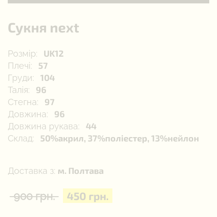
Сукня next
UK12
Розмір:
57
Плечі:
104
Груди:
96
Талія:
97
Стегна:
96
Довжина:
44
Довжина рукава:
50%акрил, 37%поліестер, 13%нейлон
Склад:
м. Полтава
Доставка з:
450 грн.
900 грн.